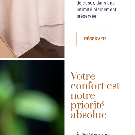
déjeuner, dans une
intimité pleinement
préservée.
RÉSERVER
Votre
confort est
notre
priorité
absolue